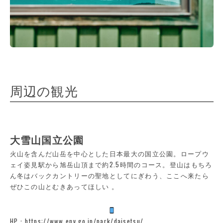
周辺の観光
大雪山国立公園
火山を含んだ山岳を中心とした日本最大の国立公園。ロープウ
ェイ姿見駅から旭岳山頂まで約2.5時間のコース。登山はもちろ
ん冬はバックカントリーの聖地としてにぎわう、ここへ来たら
ぜひこの山とむきあってほしい 。
HP：https://www.env.go.jp/park/daisetsu/