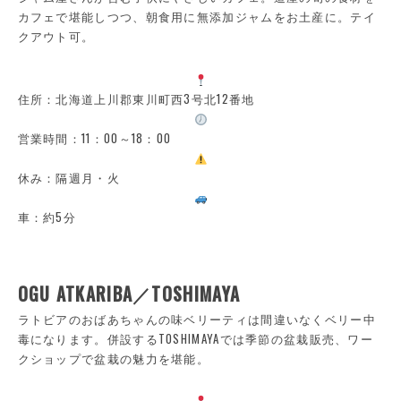
カフェで堪能しつつ、朝食用に無添加ジャムをお土産に。テイ
クアウト可。
住所：北海道上川郡東川町西3号北12番地
営業時間：11：00～18：00
休み：隔週月・火
車：約5分
OGU ATKARIBA／TOSHIMAYA
ラトビアのおばあちゃんの味ベリーティは間違いなくベリー中
毒になります。併設するTOSHIMAYAでは季節の盆栽販売、ワー
クショップで盆栽の魅力を堪能。