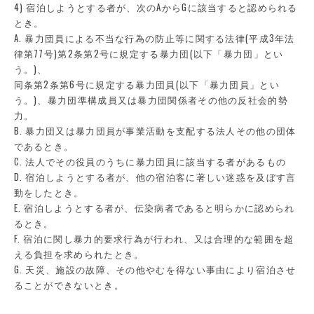
4) 宿泊しようとする者が、次のAからGに該当すると認められる
とき。
A. 暴力団員による不当な行為の防止等に関する法律(平成3年法
律第77号)第2条第2号に規定する暴力団(以下「暴力団」とい
う。)、
同条第2条第6号に規定する暴力団員(以下「暴力団員」とい
う。)、暴力団準構成員又は暴力団関係者その他の反社会的勢
力。
B. 暴力団又は暴力団員が事業活動を支配する法人その他の団体
であるとき。
C. 法人でその役員のうちに暴力団員に該当する者があるもの
D. 宿泊しようとする者が、他の宿泊客に著しい迷惑を及ぼす言
動をしたとき。
E. 宿泊しようとする者が、伝染病者であると明らかに認められ
るとき。
F. 宿泊に関し暴力的要求行為が行われ、又は合理的な範囲を超
える負担を求められたとき。
G. 天災、施設の故障、その他やむを得ない事由により宿泊させ
ることができないとき。