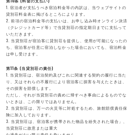
第10条 (料金の支払い)
1. 宿泊者が支払うべき宿泊料金等の内訳は、当ウェブサイトの
貸別荘料金表に掲げるところによります。
2. 前項の宿泊料金等の支払いは、お申し込み時オンライン決済
（クレジットカード等）で当貸別荘の指定期日までに支払って
いただきます。
3. 当貸別荘が宿泊客に貸別荘を提供し、使用が可能になったの
ち、宿泊客が任意に宿泊しなかった場合においても、宿泊料金
は申し受けます。
第11条 (当貸別荘の責任)
1. 当貸別荘は、宿泊契約及びこれに関連する契約の履行に当た
り、又はそれらの不履行により宿泊客に損害を与えたときは、
その損害を賠償します。
ただし、それが当貸別荘の責めに帰すべき事由によるものでな
いときは、この限りではありません。
2. 当貸別荘は、万一の火災等に対処するため、旅館賠償責任保
険に加入しております。
3. 当貸別荘は、宿泊客が携帯された物品を紛失された場合」、
当貸別荘に故意または重大
な過失がない限り責任を負いません。