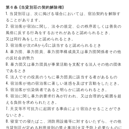
第６条 (当貸別荘の契約解除権)
1. 当貸別荘は、次に掲げる場合においては、宿泊契約を解除す
ることがあります。
2. 宿泊客が宿泊に関し、法令の規定、公の秩序若しくは善良の
風俗に反する行為をするおそれがあると認められるとき、
又は同行為をしたと認められるとき。
3. 宿泊客が次のAからCに該当すると認められるとき
A. 暴力団、暴力団員、暴力団準構成員又は暴力団関係者その他
の反社会的勢力
B. 暴力団又は暴力団員が事業活動を支配する法人その他の団体
であるとき
C. 法人でその役員のうちに暴力団員に該当する者があるもの
4. 宿泊客が他の宿泊客に著しい迷惑を及ぼす言動をしたとき。
5. 宿泊客が伝染病者であると明らかに認められるとき。
6. 宿泊に関し暴力的要求行為が行われ、又は合理的な範囲を超
える負担を求められたとき。
7. 天災等不可抗力に起因する事由により宿泊させることができ
ないとき。
8. 寝室での寝たばこ、消防用設備等に対するいたずら、その他
当貸別荘が定める利用規則の禁止事項(火災予防上必要なものに