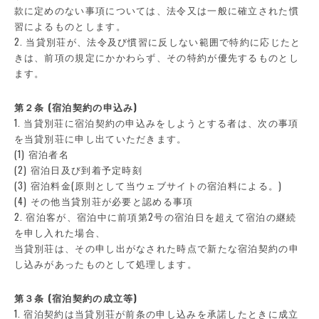
款に定めのない事項については、法令又は一般に確立された慣
習によるものとします。
2. 当貸別荘が、法令及び慣習に反しない範囲で特約に応じたと
きは、前項の規定にかかわらず、その特約が優先するものとし
ます。
第２条 (宿泊契約の申込み)
1. 当貸別荘に宿泊契約の申込みをしようとする者は、次の事項
を当貸別荘に申し出ていただきます。
(1) 宿泊者名
(2) 宿泊日及び到着予定時刻
(3) 宿泊料金(原則として当ウェブサイトの宿泊料による。)
(4) その他当貸別荘が必要と認める事項
2. 宿泊客が、宿泊中に前項第2号の宿泊日を超えて宿泊の継続
を申し入れた場合、
当貸別荘は、その申し出がなされた時点で新たな宿泊契約の申
し込みがあったものとして処理します。
第３条 (宿泊契約の成立等)
1. 宿泊契約は当貸別荘が前条の申し込みを承諾したときに成立