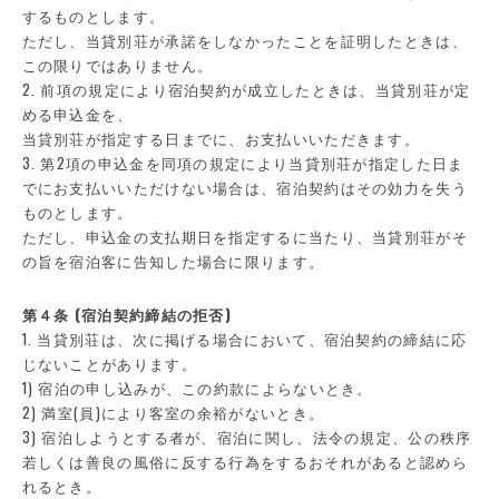
するものとします。
ただし、当貸別荘が承諾をしなかったことを証明したときは、
この限りではありません。
2. 前項の規定により宿泊契約が成立したときは、当貸別荘が定
める申込金を、
当貸別荘が指定する日までに、お支払いいただきます。
3. 第2項の申込金を同項の規定により当貸別荘が指定した日ま
でにお支払いいただけない場合は、宿泊契約はその効力を失う
ものとします。
ただし、申込金の支払期日を指定するに当たり、当貸別荘がそ
の旨を宿泊客に告知した場合に限ります。
第４条 (宿泊契約締結の拒否)
1. 当貸別荘は、次に掲げる場合において、宿泊契約の締結に応
じないことがあります。
1) 宿泊の申し込みが、この約款によらないとき。
2) 満室(員)により客室の余裕がないとき。
3) 宿泊しようとする者が、宿泊に関し、法令の規定、公の秩序
若しくは善良の風俗に反する行為をするおそれがあると認めら
れるとき。