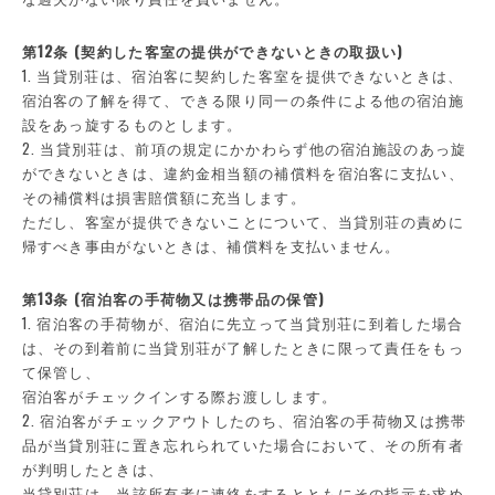
第12条 (契約した客室の提供ができないときの取扱い)
1. 当貸別荘は、宿泊客に契約した客室を提供できないときは、
宿泊客の了解を得て、できる限り同一の条件による他の宿泊施
設をあっ旋するものとします。
2. 当貸別荘は、前項の規定にかかわらず他の宿泊施設のあっ旋
ができないときは、違約金相当額の補償料を宿泊客に支払い、
その補償料は損害賠償額に充当します。
ただし、客室が提供できないことについて、当貸別荘の責めに
帰すべき事由がないときは、補償料を支払いません。
第13条 (宿泊客の手荷物又は携帯品の保管)
1. 宿泊客の手荷物が、宿泊に先立って当貸別荘に到着した場合
は、その到着前に当貸別荘が了解したときに限って責任をもっ
て保管し、
宿泊客がチェックインする際お渡しします。
2. 宿泊客がチェックアウトしたのち、宿泊客の手荷物又は携帯
品が当貸別荘に置き忘れられていた場合において、その所有者
が判明したときは、
当貸別荘は、当該所有者に連絡をするとともにその指示を求め