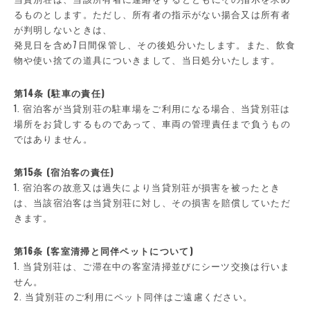
るものとします。ただし、所有者の指示がない揚合又は所有者
が判明しないときは、
発見日を含め7日間保管し、その後処分いたします。また、飲食
物や使い捨ての道具についきまして、当日処分いたします。
第14条 (駐車の責任)
1. 宿泊客が当貸別荘の駐車場をご利用になる場合、当貸別荘は
場所をお貸しするものであって、車両の管理責任まで負うもの
ではありません。
第15条 (宿泊客の責任)
1. 宿泊客の故意又は過失により当貸別荘が損害を被ったとき
は、当該宿泊客は当貸別荘に対し、その損害を賠償していただ
きます。
第16条 (客室清掃と同伴ペットについて)
1. 当貸別荘は、ご滞在中の客室清掃並びにシーツ交換は行いま
せん。
2. 当貸別荘のご利用にペット同伴はご遠慮ください。